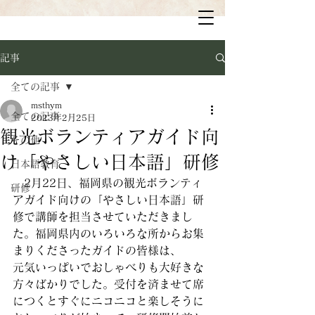
記事
全ての記事
msthym
全ての記事
2023年2月25日
観光ボランティアガイド向
その他
け「やさしい日本語」研修
日本語教育
　2月22日、福岡県の観光ボランティ
研修
アガイド向けの「やさしい日本語」研
修で講師を担当させていただきまし
た。福岡県内のいろいろな所からお集
まりくださったガイドの皆様は、
元気いっぱいでおしゃべりも大好きな
方々ばかりでした。受付を済ませて席
につくとすぐにニコニコと楽しそうに